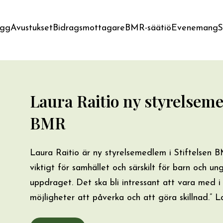
ägg
Avustukset
Bidragsmottagare
BMR-säätiö
Evenemang
S
Laura Raitio ny styrelseme
BMR
Laura Raitio är ny styrelsemedlem i Stiftelsen 
viktigt för samhället och särskilt för barn och u
uppdraget. Det ska bli intressant att vara med i 
möjligheter att påverka och att göra skillnad.” 