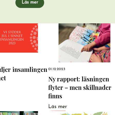
Läs mer
djer insamlingen
01.12.2023
net
Ny rapport: läsningen
flyter – men skillnader
finns
Läs mer