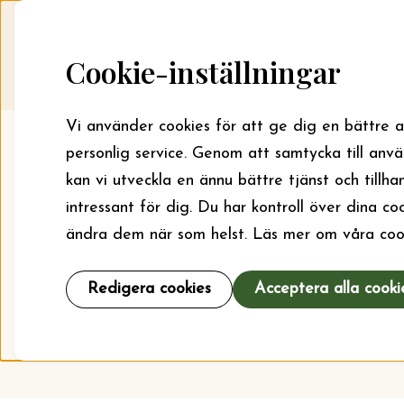
Skip to content
Startsida
Sök bidrag
Cookie-inställningar
Vi använder cookies för att ge dig en bättre 
personlig service. Genom att samtycka till anv
kan vi utveckla en ännu bättre tjänst och tillha
intressant för dig. Du har kontroll över dina c
ändra dem när som helst. Läs mer om våra coo
Här kan du läs
För läger kan 
Redigera cookies
Acceptera alla cooki
och verksa
an