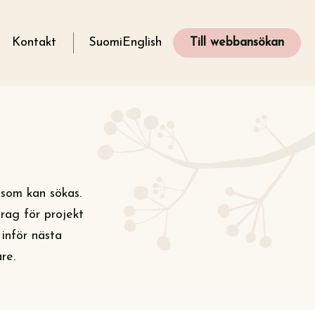
g
Kontakt
Suomi
English
Till webbansökan
 som kan sökas.
rag för projekt
inför nästa
re.