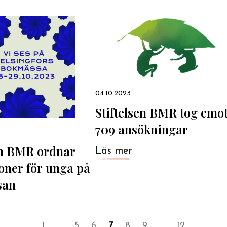
04.10.2023
Stiftelsen BMR tog emo
709 ansökningar
en BMR ordnar
Läs mer
oner för unga på
san
Page
Page
Page
Page
Page
Page
Page
1
…
5
6
7
8
9
…
12