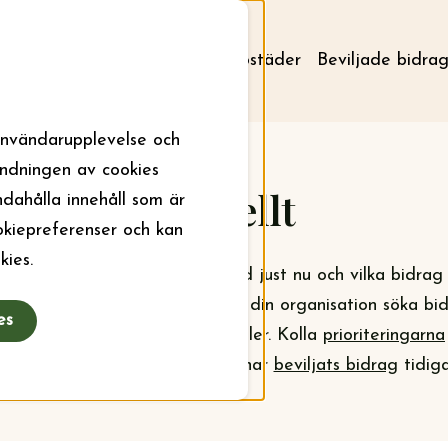
Om stiftelsen
Aktuellt
Bostäder
Beviljade bidra
användarupplevelse och
ändningen av cookies
Aktuellt
ndahålla innehåll som är
ookiepreferenser och kan
kies.
a om vad stiftelsen jobbar med just nu och vilka bidrag
bidrag sökas året runt, men ska din organisation söka bid
es
mhet är det september som gäller. Kolla
prioriteringarna
sökningsomgång och vem som har
beviljats bidrag
tidiga