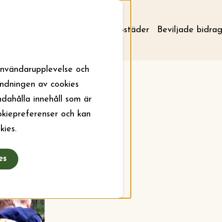
Om stiftelsen
Aktuellt
Bostäder
Beviljade bidra
användarupplevelse och
ändningen av cookies
ndahålla innehåll som är
ookiepreferenser och kan
kies.
es