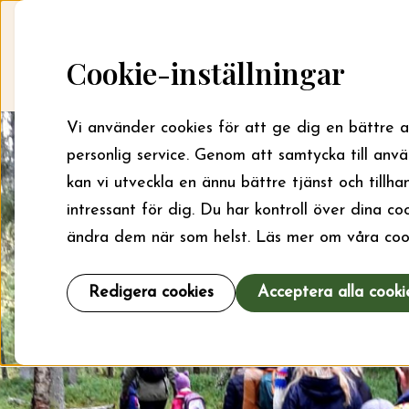
Skip to content
Startsida
Sök bidrag
Cookie-inställningar
Vi använder cookies för att ge dig en bättre 
personlig service. Genom att samtycka till anv
kan vi utveckla en ännu bättre tjänst och tillha
intressant för dig. Du har kontroll över dina c
ändra dem när som helst. Läs mer om våra coo
Redigera cookies
Acceptera alla cooki