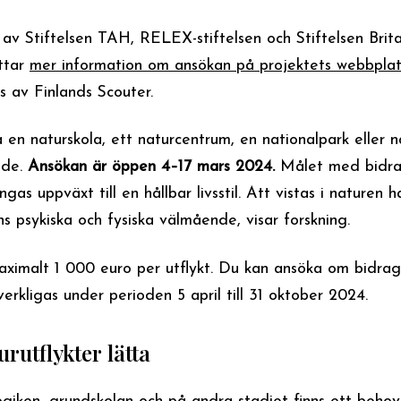
 av Stiftelsen TAH, RELEX-stiftelsen och Stiftelsen Brit
ttar
mer information om ansökan på projektets webbplat
s av Finlands Scouter.
 en naturskola, ett naturcentrum, en nationalpark eller 
åde.
Ansökan är öppen 4–17 mars 2024.
Målet med bidra
gas uppväxt till en hållbar livsstil. Att vistas i naturen h
ns psykiska och fysiska välmående, visar forskning.
maximalt 1 000 euro per utflykt. Du kan ansöka om bidrag
verkligas under perioden 5 april till 31 oktober 2024.
urutflykter lätta