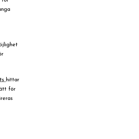
 för
 unga
öjlighet
ör
ats
hittar
ätt för
ireras