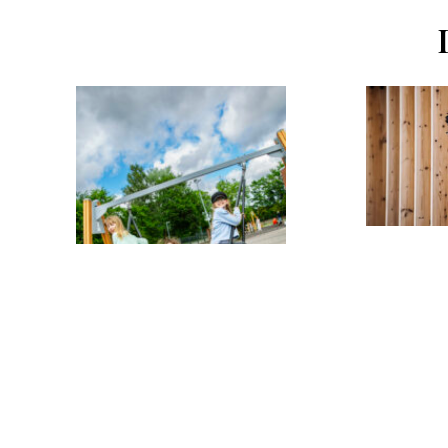
04.06.2026
Effektfonde
finansierin
Läs mer
18.06.2026