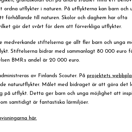
ken, grundskolan och på andra stadiet finns ett behov
tt ordna utflykter i naturen. På utflykterna kan barn och
itt förhållande till naturen. Skolor och daghem har ofta
ilket gör det svårt för dem att förverkliga utflykter.
e medverkande stiftelserna ge allt fler barn och unga m
tflykt. Stiftelserna bidrar med sammanlagt 80 000 euro f
telsen BMR:s andel är 20 000 euro.
dministreras av Finlands Scouter. På
projektets webbpl
ade naturutflykter. Målet med bidraget är att göra det l
 på utflykt. Detta ger barn och unga möjlighet att insp
som samtidigt är fantastiska lärmiljöer.
visningarna här.