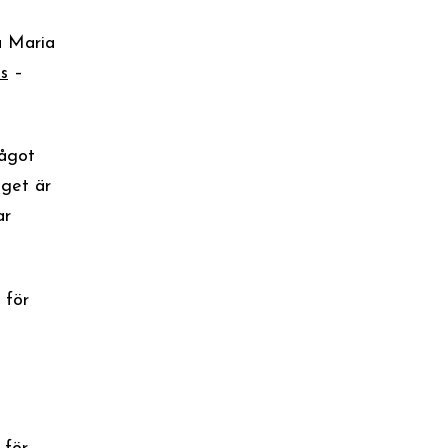
a Maria
s
–
något
get är
ar
 för