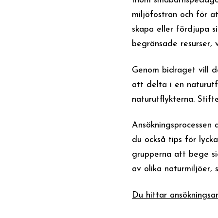
Inom småbarnspedagogi
miljöfostran och för a
skapa eller fördjupa s
begränsade resurser, v
Genom bidraget vill d
att delta i en naturu
naturutflykterna. Stif
Ansökningsprocessen a
du också tips för lyck
grupperna att bege sig
av olika naturmiljöer, 
Du hittar ansökningsan