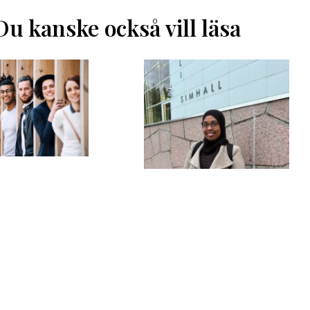
Du kanske också vill läsa
ns första
gsbeslut klara
17.05.2026
Simkurs för flickor och