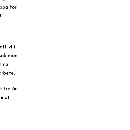
obba för
.”
tt vi i
 sak man
ommer
arbete.”
r tre år
annat