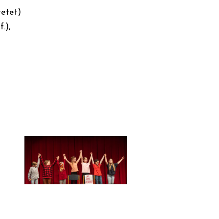
tetet)
.),
05.03.2026