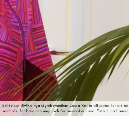
Stiftelsen BMR:s nya styrelsemedlem Laura Raitio vill jobba för ett bä
samhälle, för barn och unga och för människor i nöd. Foto: Lina Lauren