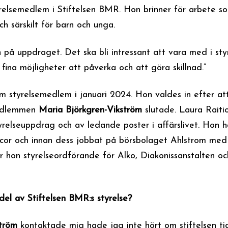
relsemedlem i Stiftelsen BMR. Hon brinner för arbete s
ch särskilt för barn och unga.
 på uppdraget. Det ska bli intressant att vara med i sty
fina möjligheter att påverka och att göra skillnad.”
om styrelsemedlem i januari 2024. Hon valdes in efter at
medlemmen
Maria Björkgren-Vikström
slutade. Laura Raiti
yrelseuppdrag och av ledande poster i affärslivet. Hon h
acor och innan dess jobbat på börsbolaget Ahlstrom med 
r hon styrelseordförande för Alko, Diakonissanstalten oc
 del av Stiftelsen BMR:s styrelse?
ström
kontaktade mig hade jag inte hört om stiftelsen ti