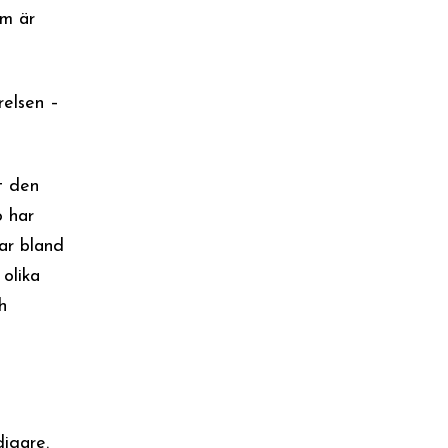
om är
relsen –
t den
o har
ar bland
olika
h
digare.