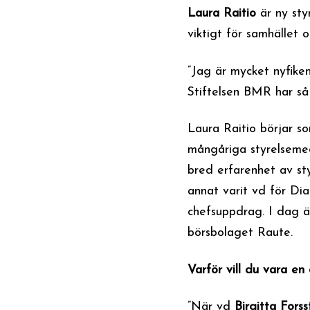
Laura Raitio
är ny sty
viktigt för samhället o
”Jag är mycket nyfiken
Stiftelsen BMR har så 
Laura Raitio börjar s
mångåriga styrelse
bred erfarenhet av st
annat varit vd för Di
chefsuppdrag. I dag ä
börsbolaget Raute.
Varför vill du vara en
”När vd
Birgitta Fors