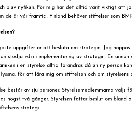
h blev nyfiken. För mig har det alltid varit viktigt att j
m de är vår framtid. Finland behöver stiftelser som BMR
relsen?
igaste uppgifter är att besluta om strategin. Jag hoppas a
 kan stödja vd:n i implementering av strategin. En annan
amiken i en styrelse alltid förändras då en ny person k
 lyssna, för att lära mig om stiftelsen och om styrelsens 
lse består av sju personer. Styrelsemedlemmarna väljs fö
jas högst två gånger. Styrelsen fattar beslut om bland 
ftelsens strategi.