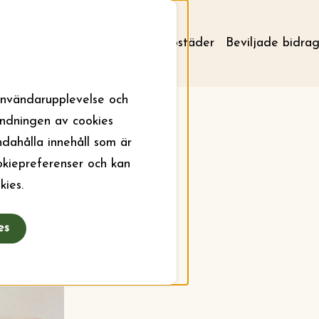
Om stiftelsen
Aktuellt
Bostäder
Beviljade bidra
användarupplevelse och
ändningen av cookies
ndahålla innehåll som är
ookiepreferenser och kan
kies.
es