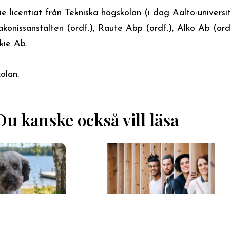
ie licentiat från Tekniska högskolan (i dag Aalto-universi
konissanstalten (ordf.), Raute Abp (ordf.), Alko Ab (ordf
kie Ab.
kolan.
Du kanske också vill läsa
04.06.2026