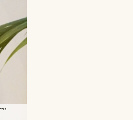
ttre
t