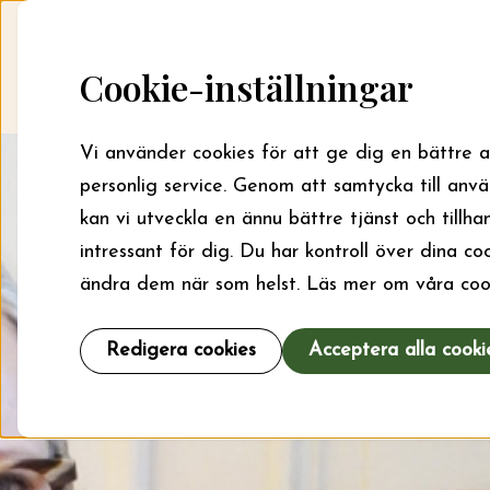
Skip to content
Startsida
Sök bidrag
Cookie-inställningar
Vi använder cookies för att ge dig en bättre 
personlig service. Genom att samtycka till anv
kan vi utveckla en ännu bättre tjänst och tillha
intressant för dig. Du har kontroll över dina c
ändra dem när som helst. Läs mer om våra coo
Redigera cookies
Acceptera alla cooki