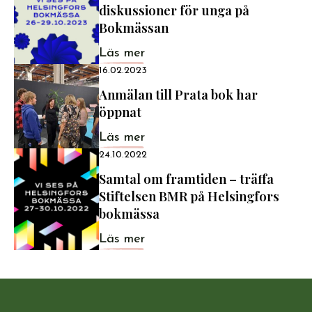
diskussioner för unga på
Bokmässan
Läs mer
16.02.2023
Anmälan till Prata bok har
öppnat
Läs mer
24.10.2022
Samtal om framtiden – träffa
Stiftelsen BMR på Helsingfors
bokmässa
Läs mer