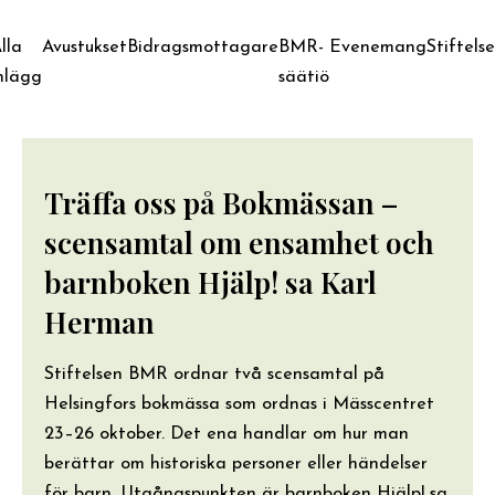
lla
Avustukset
Bidragsmottagare
BMR-
Evenemang
Stiftels
nlägg
säätiö
Träffa oss på Bokmässan –
scensamtal om ensamhet och
barnboken Hjälp! sa Karl
Herman
Stiftelsen BMR ordnar två scensamtal på
Helsingfors bokmässa som ordnas i Mässcentret
23–26 oktober. Det ena handlar om hur man
berättar om historiska personer eller händelser
för barn. Utgångspunkten är barnboken Hjälp! sa