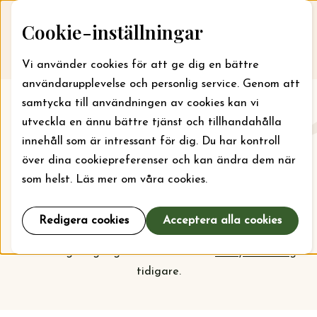
Skip to content
Cookie-inställningar
Till webbansökan
Me
Vi använder cookies för att ge dig en bättre
användarupplevelse och personlig service. Genom att
samtycka till användningen av cookies kan vi
Aktuellt
utveckla en ännu bättre tjänst och tillhandahålla
innehåll som är intressant för dig. Du har kontroll
Här kan du läsa om vad stiftelsen jobbar med just nu
över dina cookiepreferenser och kan ändra dem när
och vilka bidrag som kan sökas. För läger kan bidrag
som helst. Läs mer om våra cookies.
sökas året runt, men ska din organisation söka bidrag
för projekt och verksamhet är det september som
Redigera cookies
Acceptera alla cookies
gäller. Kolla
prioriteringarna
inför nästa
ansökningsomgång och vem som har
beviljats bidrag
tidigare.