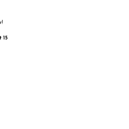
r!
t 15