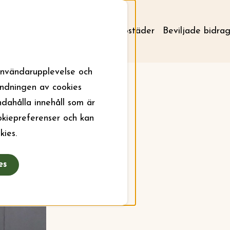
Om stiftelsen
Aktuellt
Bostäder
Beviljade bidra
användarupplevelse och
ändningen av cookies
ndahålla innehåll som är
ookiepreferenser och kan
kies.
es