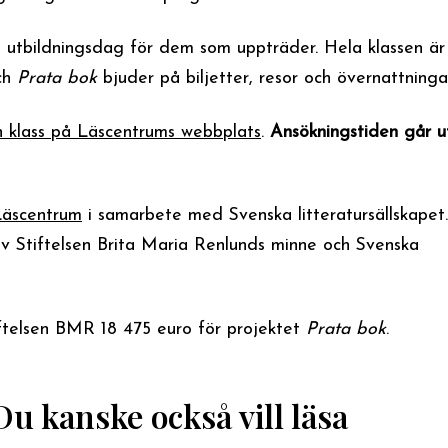
 utbildningsdag för dem som uppträder. Hela klassen är
och
Prata bok
bjuder på biljetter, resor och övernattninga
n klass på Läscentrums webbplats
.
Ansökningstiden går u
Läscentrum
i samarbete med Svenska litteratursällskapet.
 av Stiftelsen Brita Maria Renlunds minne och Svenska
ftelsen BMR 18 475 euro för projektet
Prata bok
.
Du kanske också vill läsa