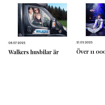
21.05.2025
08.07.2025
Över 11 00
Walkers husbilar är
teater
mobila ungdomsgårdar
som finns där
Läs mer
ungdomarna är
Läs mer