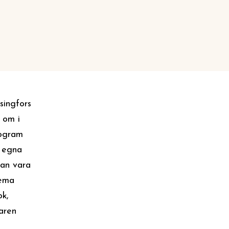
singfors
t om i
rogram
 egna
kan vara
tema
ok,
taren