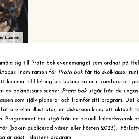
na Laurent.
mäla sig till
Prata bok
-evenemanget som ordnat på Hel
ktober. Inom ramen för
Prata bok
får tio skolklasser run
att komma till Helsingfors bokmässa och framföra sitt p
en av bokmässans scener.
Prata bok
utgår från de ungas
lassen som själv planerar och framför sitt program. Det 
attare eller illustratör, en diskussion kring ett aktuellt 
on. Programmet bör utgå från en aktuell finlandssvensk b
tratör (boken publicerad våren eller hösten 2023). Förfat
råga är gäst i klassens program.