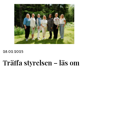
28.02.2025
Träffa styrelsen – läs om
dem som fattar besluten i
Stiftelsen Brita Maria
Renlunds minne
Läs mer