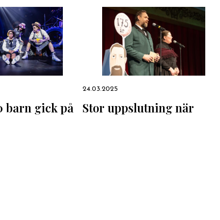
24.03.2025
0 barn gick på
Stor uppslutning när
Karlebybor firade Karl
Herman
Läs mer