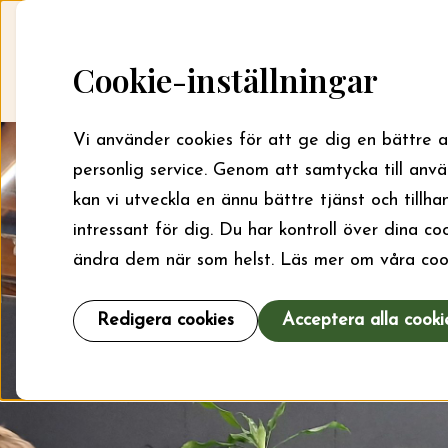
Skip to content
Startsida
Sök bidrag
Cookie-inställningar
Vi använder cookies för att ge dig en bättre 
personlig service. Genom att samtycka till anv
kan vi utveckla en ännu bättre tjänst och tillha
intressant för dig. Du har kontroll över dina c
ändra dem när som helst. Läs mer om våra coo
Redigera cookies
Acceptera alla cooki