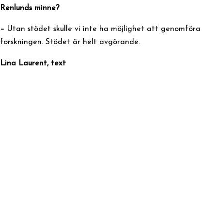
Renlunds minne?
–
Utan stödet skulle vi inte ha möjlighet att genomföra
forskningen. Stödet är helt avgörande.
Lina Laurent, text
Du kanske också vill läsa
21.01.2021
Ätstörningsvård på svenska
fortsätter genom projekt Livslust
Läs mer
21.01.2021
Tvärminne vill berätta varför
Östersjön är värd att bevaras