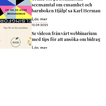
scensamtal om ensamhet och
barnboken Hjälp! sa Karl Herman
Läs mer
12.09.2025
Se videon från vårt webbinarium
med tips för att ansöka om bidrag
Läs mer
20.08.2025
Inbjudan: Kaffe och kaka med
fonderna i Karleby
Läs mer
11.08.2025
Seminarium för eftisledare på
Educa
Läs mer