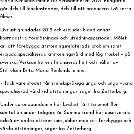
Maria Renlunds minne för verksamheten 2021. Pengarna
går dels till lönekostnader, dels till att producera två korta
filmer.
Livslust grundades 2012 och erbjuder bland annat
kostnadsfria föreläsningar och utredningsperioder. Målet
är att förebygga ätstörningsrelaterade problem samt
erbjuda specialiserad ätstörningsvård med låg tröskel – på
svenska. Verksamhetens finansieras helt och hållet av
Stiftelsen Brita Maria Renlunds minne.
– Tack vare stödet får svenskspråkiga unga och unga vuxna
specialiserad vård vid ätstörningar, säger Ira Zetterborg.
Under coronapandemin har Livslust fått ta emot fler
samtal än under tidigare år. Samma trend har observerats
också av andra aktörer som jobbar med att förebygga och
vårda ätstörningar, säger Ira Zetterborg.