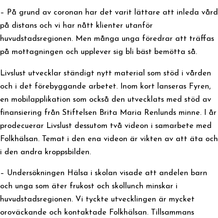
– På grund av coronan har det varit lättare att inleda vård
på distans och vi har nått klienter utanför
huvudstadsregionen. Men många unga föredrar att träffas
på mottagningen och upplever sig bli bäst bemötta så.
Livslust utvecklar ständigt nytt material som stöd i vården
och i det förebyggande arbetet. Inom kort lanseras Fyren,
en mobilapplikation som också den utvecklats med stöd av
finansiering från Stiftelsen Brita Maria Renlunds minne. I år
prodecuerar Livslust dessutom två videon i samarbete med
Folkhälsan. Temat i den ena videon är vikten av att äta och
i den andra kroppsbilden.
– Undersökningen Hälsa i skolan visade att andelen barn
och unga som äter frukost och skollunch minskar i
huvudstadsregionen. Vi tyckte utvecklingen är mycket
oroväckande och kontaktade Folkhälsan. Tillsammans