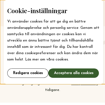
Skip to content
Cookie-inställningar
Till webbansökan
Me
Vi använder cookies för att ge dig en bättre
användarupplevelse och personlig service. Genom att
samtycka till användningen av cookies kan vi
Aktuellt
utveckla en ännu bättre tjänst och tillhandahålla
innehåll som är intressant för dig. Du har kontroll
Här kan du läsa om vad stiftelsen jobbar med just nu
över dina cookiepreferenser och kan ändra dem när
och vilka bidrag som kan sökas. För läger kan bidrag
som helst. Läs mer om våra cookies.
sökas året runt, men ska din organisation söka bidrag
för projekt och verksamhet är det september som
Redigera cookies
Acceptera alla cookies
gäller. Kolla
prioriteringarna
inför nästa
ansökningsomgång och vem som har
beviljats bidrag
tidigare.