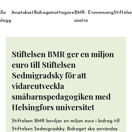
lla
Avustukset
Bidragsmottagare
BMR-
Evenemang
Stiftels
nlägg
säätiö
Stiftelsen BMR ger en miljon
euro till Stiftelsen
Sedmigradsky för att
vidareutveckla
småbarnspedagogiken med
Helsingfors universitet
Stiftelsen BMR beviljar en miljon euro i bidrag till
Stiftelsen Sedmigradsky. Bidraget ska användas