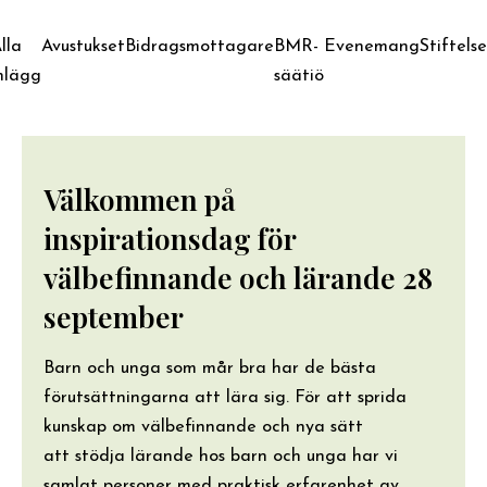
lla
Avustukset
Bidragsmottagare
BMR-
Evenemang
Stiftels
nlägg
säätiö
Välkommen på
inspirationsdag för
välbefinnande och lärande 28
september
Barn och unga som mår bra har de bästa
förutsättningarna att lära sig. För att sprida
kunskap om välbefinnande och nya sätt
att stödja lärande hos barn och unga har vi
samlat personer med praktisk erfarenhet av