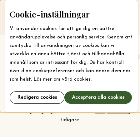
Skip to content
Cookie-inställningar
Till webbansökan
Me
Vi använder cookies för att ge dig en bättre
användarupplevelse och personlig service. Genom att
samtycka till användningen av cookies kan vi
Aktuellt
utveckla en ännu bättre tjänst och tillhandahålla
innehåll som är intressant för dig. Du har kontroll
Här kan du läsa om vad stiftelsen jobbar med just nu
över dina cookiepreferenser och kan ändra dem när
och vilka bidrag som kan sökas. För läger kan bidrag
som helst. Läs mer om våra cookies.
sökas året runt, men ska din organisation söka bidrag
för projekt och verksamhet är det september som
Redigera cookies
Acceptera alla cookies
gäller. Kolla
prioriteringarna
inför nästa
ansökningsomgång och vem som har
beviljats bidrag
tidigare.