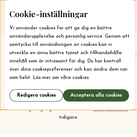
Skip to content
Cookie-inställningar
Till webbansökan
Me
Vi använder cookies för att ge dig en bättre
användarupplevelse och personlig service. Genom att
samtycka till användningen av cookies kan vi
Aktuellt
utveckla en ännu bättre tjänst och tillhandahålla
innehåll som är intressant för dig. Du har kontroll
Här kan du läsa om vad stiftelsen jobbar med just nu
över dina cookiepreferenser och kan ändra dem när
och vilka bidrag som kan sökas. För läger kan bidrag
som helst. Läs mer om våra cookies.
sökas året runt, men ska din organisation söka bidrag
för projekt och verksamhet är det september som
Redigera cookies
Acceptera alla cookies
gäller. Kolla
prioriteringarna
inför nästa
ansökningsomgång och vem som har
beviljats bidrag
tidigare.