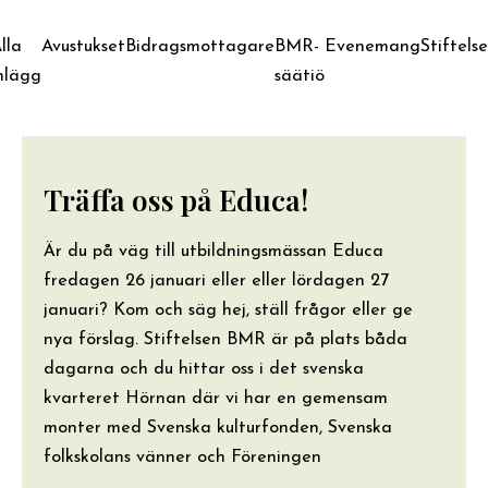
lla
Avustukset
Bidragsmottagare
BMR-
Evenemang
Stiftels
nlägg
säätiö
Träffa oss på Educa!
Är du på väg till utbildningsmässan Educa
fredagen 26 januari eller eller lördagen 27
januari? Kom och säg hej, ställ frågor eller ge
nya förslag. Stiftelsen BMR är på plats båda
dagarna och du hittar oss i det svenska
kvarteret Hörnan där vi har en gemensam
monter med Svenska kulturfonden, Svenska
folkskolans vänner och Föreningen