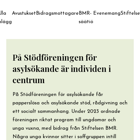
lla
Avustukset
Bidragsmottagare
BMR-
Evenemang
Stiftels
nlägg
säätiö
På Stödföreningen för
asylsökande är individen i
centrum
På Stödföreningen för asylsökande får
papperslösa och asylsökande stöd, rådgivning och
ett socialt sammanhang. Under 2023 ordnade
föreningen riktat program till ungdomar och
unga vuxna, med bidrag från Stiftelsen BMR.
Några unga kvinnor sitter i soffgruppen intill