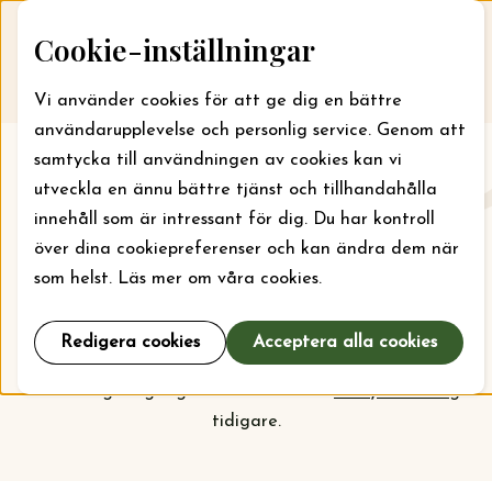
Skip to content
Cookie-inställningar
Till webbansökan
Me
Vi använder cookies för att ge dig en bättre
användarupplevelse och personlig service. Genom att
samtycka till användningen av cookies kan vi
Aktuellt
utveckla en ännu bättre tjänst och tillhandahålla
innehåll som är intressant för dig. Du har kontroll
Här kan du läsa om vad stiftelsen jobbar med just nu
över dina cookiepreferenser och kan ändra dem när
och vilka bidrag som kan sökas. För läger kan bidrag
som helst. Läs mer om våra cookies.
sökas året runt, men ska din organisation söka bidrag
för projekt och verksamhet är det september som
Redigera cookies
Acceptera alla cookies
gäller. Kolla
prioriteringarna
inför nästa
ansökningsomgång och vem som har
beviljats bidrag
tidigare.