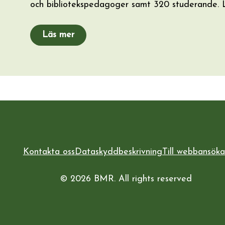
och bibliotekspedagoger samt 320 studerande.
Läs mer
Kontakta oss
Dataskyddbeskrivning
Till webbansök
© 2026 BMR. All rights reserved