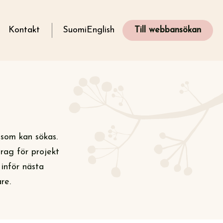
g
Kontakt
Suomi
English
Till webbansökan
 som kan sökas.
rag för projekt
inför nästa
re.