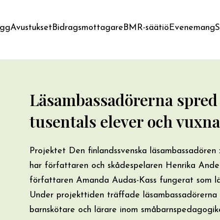
ägg
Avustukset
Bidragsmottagare
BMR-säätiö
Evenemang
S
Läsambassadörerna spred l
tusentals elever och vuxna
Projektet Den finlandssvenska läsambassadören x 
har författaren och skådespelaren Henrika Ande
författaren Amanda Audas-Kass fungerat som läs
Under projekttiden träffade läsambassadörerna 
barnskötare och lärare inom småbarnspedagogiken