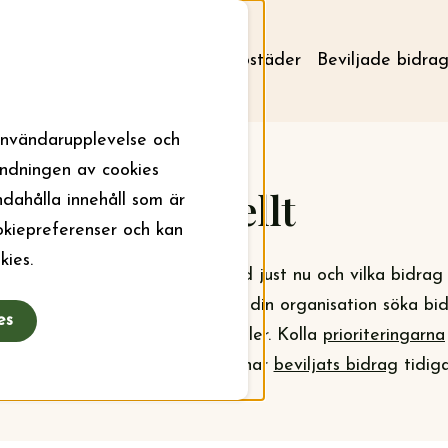
Om stiftelsen
Aktuellt
Bostäder
Beviljade bidra
användarupplevelse och
ändningen av cookies
Aktuellt
ndahålla innehåll som är
ookiepreferenser och kan
kies.
a om vad stiftelsen jobbar med just nu och vilka bidrag
bidrag sökas året runt, men ska din organisation söka bid
es
mhet är det september som gäller. Kolla
prioriteringarna
sökningsomgång och vem som har
beviljats bidrag
tidiga