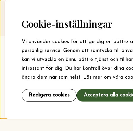
Skip to content
Startsida
Sök bidrag
Cookie-inställningar
Vi använder cookies för att ge dig en bättre 
personlig service. Genom att samtycka till anv
kan vi utveckla en ännu bättre tjänst och tillha
intressant för dig. Du har kontroll över dina c
ändra dem när som helst. Läs mer om våra coo
Här kan du läs
För läger kan 
Redigera cookies
Acceptera alla cooki
och verksa
an