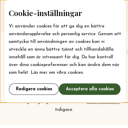
Skip to content
Cookie-inställningar
Till webbansökan
Me
Vi använder cookies för att ge dig en bättre
användarupplevelse och personlig service. Genom att
samtycka till användningen av cookies kan vi
Aktuellt
utveckla en ännu bättre tjänst och tillhandahålla
innehåll som är intressant för dig. Du har kontroll
Här kan du läsa om vad stiftelsen jobbar med just nu
över dina cookiepreferenser och kan ändra dem när
och vilka bidrag som kan sökas. För läger kan bidrag
som helst. Läs mer om våra cookies.
sökas året runt, men ska din organisation söka bidrag
för projekt och verksamhet är det september som
Redigera cookies
Acceptera alla cookies
gäller. Kolla
prioriteringarna
inför nästa
ansökningsomgång och vem som har
beviljats bidrag
tidigare.