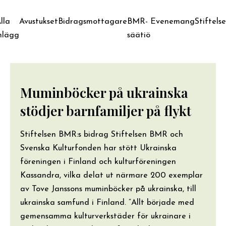
lla
Avustukset
Bidragsmottagare
BMR-
Evenemang
Stiftels
nlägg
säätiö
Muminböcker på ukrainska
stödjer barnfamiljer på flykt
Stiftelsen BMR:s bidrag Stiftelsen BMR och
Svenska Kulturfonden har stött Ukrainska
föreningen i Finland och kulturföreningen
Kassandra, vilka delat ut närmare 200 exemplar
av Tove Janssons muminböcker på ukrainska, till
ukrainska samfund i Finland. ”Allt började med
gemensamma kulturverkstäder för ukrainare i