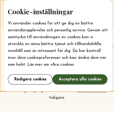
Skip to content
Cookie-inställningar
Till webbansökan
Me
Vi använder cookies för att ge dig en bättre
användarupplevelse och personlig service. Genom att
samtycka till användningen av cookies kan vi
Aktuellt
utveckla en ännu bättre tjänst och tillhandahålla
innehåll som är intressant för dig. Du har kontroll
Här kan du läsa om vad stiftelsen jobbar med just nu
över dina cookiepreferenser och kan ändra dem när
och vilka bidrag som kan sökas. För läger kan bidrag
som helst. Läs mer om våra cookies.
sökas året runt, men ska din organisation söka bidrag
för projekt och verksamhet är det september som
Redigera cookies
Acceptera alla cookies
gäller. Kolla
prioriteringarna
inför nästa
ansökningsomgång och vem som har
beviljats bidrag
tidigare.