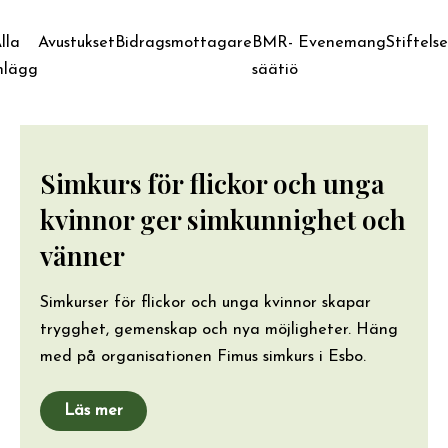
lla
Avustukset
Bidragsmottagare
BMR-
Evenemang
Stiftels
nlägg
säätiö
Simkurs för flickor och unga
kvinnor ger simkunnighet och
vänner
Simkurser för flickor och unga kvinnor skapar
trygghet, gemenskap och nya möjligheter. Häng
med på organisationen Fimus simkurs i Esbo.
Läs mer