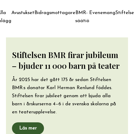
lla
Avustukset
Bidragsmottagare
BMR-
Evenemang
Stiftels
nlägg
säätiö
Stiftelsen BMR firar jubileum
– bjuder 11 000 barn på teater
År 2025 har det gått 175 år sedan Stiftelsen
BMR:s donator Karl Herman Renlund föddes.
Stiftelsen firar jubileet genom att bjuda alla
barn i årskurserna 4–6 i de svenska skolorna på
en teaterupplevelse.
Läs mer