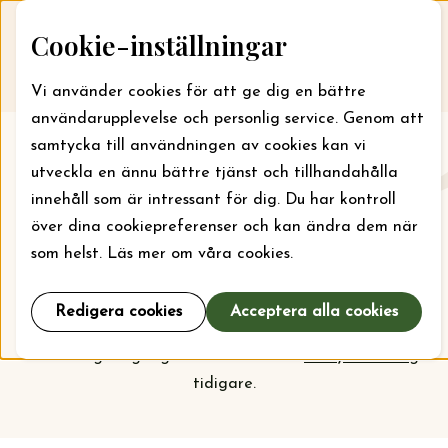
Skip to content
Cookie-inställningar
Till webbansökan
Me
Vi använder cookies för att ge dig en bättre
användarupplevelse och personlig service. Genom att
samtycka till användningen av cookies kan vi
Aktuellt
utveckla en ännu bättre tjänst och tillhandahålla
innehåll som är intressant för dig. Du har kontroll
Här kan du läsa om vad stiftelsen jobbar med just nu
över dina cookiepreferenser och kan ändra dem när
och vilka bidrag som kan sökas. För läger kan bidrag
som helst. Läs mer om våra cookies.
sökas året runt, men ska din organisation söka bidrag
för projekt och verksamhet är det september som
Redigera cookies
Acceptera alla cookies
gäller. Kolla
prioriteringarna
inför nästa
ansökningsomgång och vem som har
beviljats bidrag
tidigare.