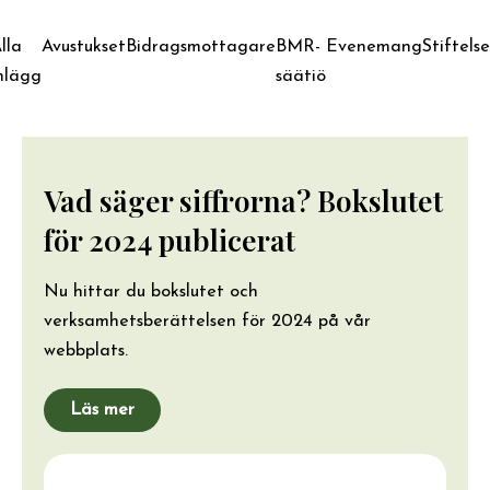
lla
Avustukset
Bidragsmottagare
BMR-
Evenemang
Stiftels
nlägg
säätiö
Vad säger siffrorna? Bokslutet
för 2024 publicerat
Nu hittar du bokslutet och
verksamhetsberättelsen för 2024 på vår
webbplats.
Läs mer