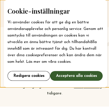
Skip to content
Cookie-inställningar
Till webbansökan
Me
Vi använder cookies för att ge dig en bättre
användarupplevelse och personlig service. Genom att
samtycka till användningen av cookies kan vi
Aktuellt
utveckla en ännu bättre tjänst och tillhandahålla
innehåll som är intressant för dig. Du har kontroll
Här kan du läsa om vad stiftelsen jobbar med just nu
över dina cookiepreferenser och kan ändra dem när
och vilka bidrag som kan sökas. För läger kan bidrag
som helst. Läs mer om våra cookies.
sökas året runt, men ska din organisation söka bidrag
för projekt och verksamhet är det september som
Redigera cookies
Acceptera alla cookies
gäller. Kolla
prioriteringarna
inför nästa
ansökningsomgång och vem som har
beviljats bidrag
tidigare.