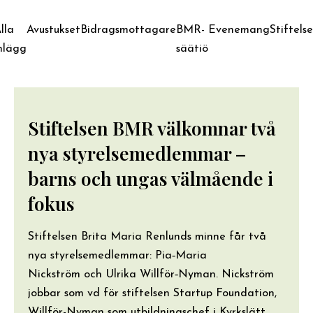
lla
Avustukset
Bidragsmottagare
BMR-
Evenemang
Stiftels
nlägg
säätiö
Stiftelsen BMR välkomnar två
nya styrelsemedlemmar –
barns och ungas välmående i
fokus
Stiftelsen Brita Maria Renlunds minne får två
nya styrelsemedlemmar: Pia‑Maria
Nickström och Ulrika Willför‑Nyman. Nickström
jobbar som vd för stiftelsen Startup Foundation,
Willför-Nyman som utbildningschef i Kyrkslätt.