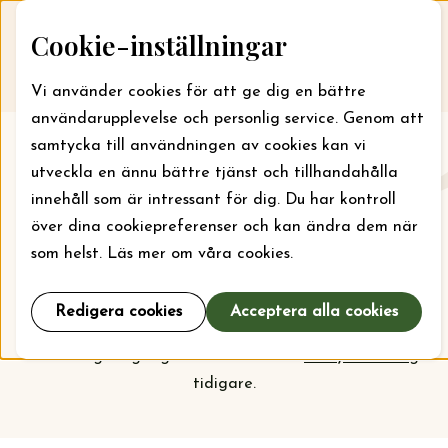
Skip to content
Cookie-inställningar
Till webbansökan
Me
Vi använder cookies för att ge dig en bättre
användarupplevelse och personlig service. Genom att
samtycka till användningen av cookies kan vi
Aktuellt
utveckla en ännu bättre tjänst och tillhandahålla
innehåll som är intressant för dig. Du har kontroll
Här kan du läsa om vad stiftelsen jobbar med just nu
över dina cookiepreferenser och kan ändra dem när
och vilka bidrag som kan sökas. För läger kan bidrag
som helst. Läs mer om våra cookies.
sökas året runt, men ska din organisation söka bidrag
för projekt och verksamhet är det september som
Redigera cookies
Acceptera alla cookies
gäller. Kolla
prioriteringarna
inför nästa
ansökningsomgång och vem som har
beviljats bidrag
tidigare.