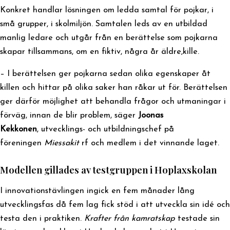
Konkret handlar lösningen om ledda samtal för pojkar, i
små grupper, i skolmiljön. Samtalen leds av en utbildad
manlig ledare och utgår från en berättelse som pojkarna
skapar tillsammans, om en fiktiv, några år äldre,kille.
– I berättelsen ger pojkarna sedan olika egenskaper åt
killen och hittar på olika saker han råkar ut för. Berättelsen
ger därför möjlighet att behandla frågor och utmaningar i
förväg, innan de blir problem, säger
Joonas
Kekkonen
, utvecklings- och utbildningschef på
föreningen
Miessakit
rf och medlem i det vinnande laget.
Modellen gillades av testgruppen i Hoplaxskolan
I innovationstävlingen ingick en fem månader lång
utvecklingsfas då fem lag fick stöd i att utveckla sin idé och
testa den i praktiken.
Krafter från kamratskap
testade sin