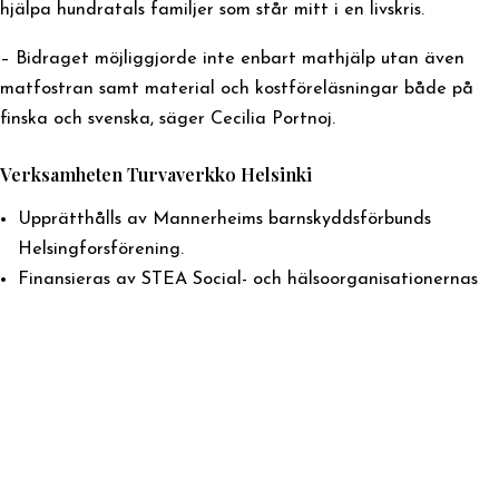
hjälpa hundratals familjer som står mitt i en livskris.
– Bidraget möjliggjorde inte enbart mathjälp utan även
matfostran samt material och kostföreläsningar både på
finska och svenska, säger Cecilia Portnoj.
Verksamheten Turvaverkko Helsinki
Upprätthålls av Mannerheims barnskyddsförbunds
Helsingforsförening.
Finansieras av STEA Social- och hälsoorganisationernas
understödscentral.
Är en kostnadsfri tjänst som är öppen för alla i
huvudstadsregionen som upplevt våld eller hot om våld i
nära relationer.
Erbjuder samtal och stöd av krisarbetare,
kamratsstödsgrupper och verksamhet för barn.
Enheten erbjuder också öppenvårdstjänster till personer