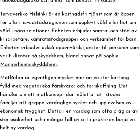
födelsedagskaka och annat som behövs till kalaset.
Turvaverkko Helsinki är en kostnadsfri tjänst som är öppen
för alla i huvudstadsregionen som upplevt våld eller hot om
våld i nära relationer. Enheten erbjuder samtal och stöd av
krisarbetare, kamratsstödsgrupper och verksamhet för barn.
Enheten erbjuder också öppenvårdstjänster till personer som
varit klienter på skyddshem, bland annat på
Sophie
Mannerheims skyddshem
.
Matlådan är egentligen mycket mer än en stor kartong
fylld med vegetariska färskvaror och torrskaffning. Det
handlar om ett matkoncept där målet är att stödja
familjer att greppa vardagliga sysslor och upplevelsen av
ekonomisk trygghet. Detta i en vardag som ofta präglas av
stor osäkerhet och i många fall av att i praktiken börja en
helt ny vardag.