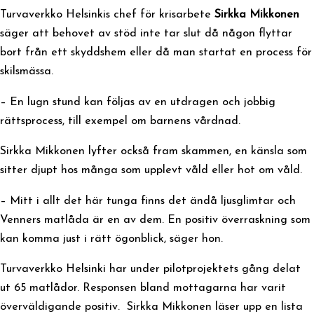
Turvaverkko Helsinkis chef för krisarbete
Sirkka Mikkonen
säger att behovet av stöd inte tar slut då någon flyttar
bort från ett skyddshem eller då man startat en process för
skilsmässa.
– En lugn stund kan följas av en utdragen och jobbig
rättsprocess, till exempel om barnens vårdnad.
Sirkka Mikkonen lyfter också fram skammen, en känsla som
sitter djupt hos många som upplevt våld eller hot om våld.
– Mitt i allt det här tunga finns det ändå ljusglimtar och
Venners matlåda är en av dem. En positiv överraskning som
kan komma just i rätt ögonblick, säger hon.
Turvaverkko Helsinki har under pilotprojektets gång delat
ut 65 matlådor. Responsen bland mottagarna har varit
överväldigande positiv. Sirkka Mikkonen läser upp en lista