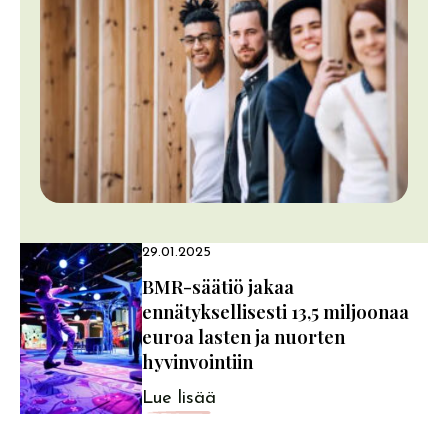
29.01.2025
BMR-säätiö jakaa
ennätyksellisesti 13,5 miljoonaa
euroa lasten ja nuorten
hyvinvointiin
Lue lisää