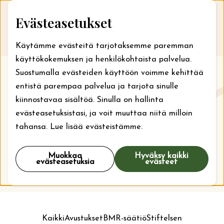
Skip to content
Evästeasetukset
Avustushakemukseen
Me
Käytämme evästeitä tarjotaksemme paremman
käyttökokemuksen ja henkilökohtaista palvelua.
Suostumalla evästeiden käyttöön voimme kehittää
Ajankohtaista
entistä parempaa palvelua ja tarjota sinulle
kiinnostavaa sisältöä. Sinulla on hallinta
Mitä säätiössä tapahtuu juuri nyt? Suunnitteletko
evästeasetuksistasi, ja voit muuttaa niitä milloin
avustushakemuksen jättämistä BMR-säätiölle? Tälle
tahansa. Lue lisää evästeistämme.
sivulle päivitämme tietoa säätiöstä ja apurahoista.
Uusimmat uutiset löydät aina ensin ruotsinkielisiltä
Muokkaa
Hyväksy kaikki
evästeasetuksia
evästeet
sivuilta.
Kaikki
Avustukset
BMR-säätiö
Stiftelsen